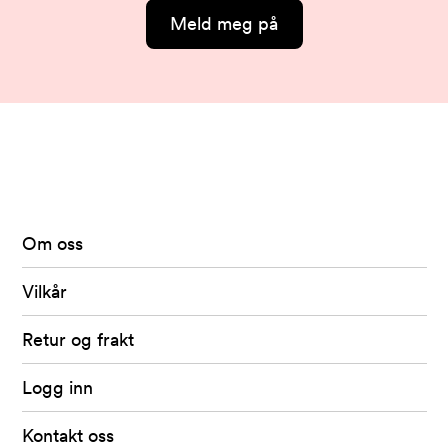
Meld meg på
Arkivet
-
levert
av
Om oss
Fretex
Vilkår
Retur og frakt
Logg inn
Kontakt oss