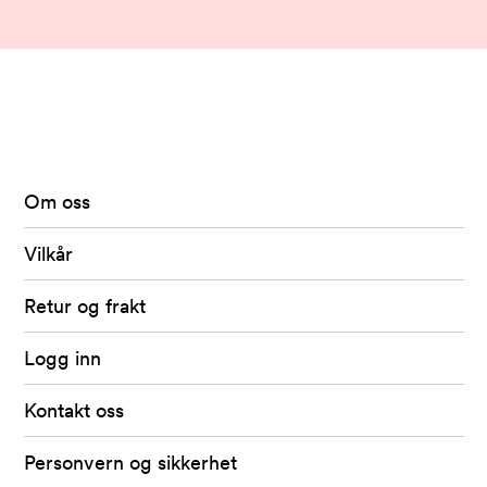
Arkivet
-
levert
av
Om oss
Fretex
Vilkår
Retur og frakt
Logg inn
Kontakt oss
Personvern og sikkerhet