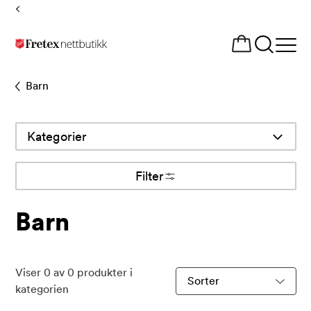
Tilbake
til
Åpne
forsiden
meny
Barn
Kategorier
Filter
Barn
Viser
0
av
0
produkter i
Sorter
kategorien
produkter
etter