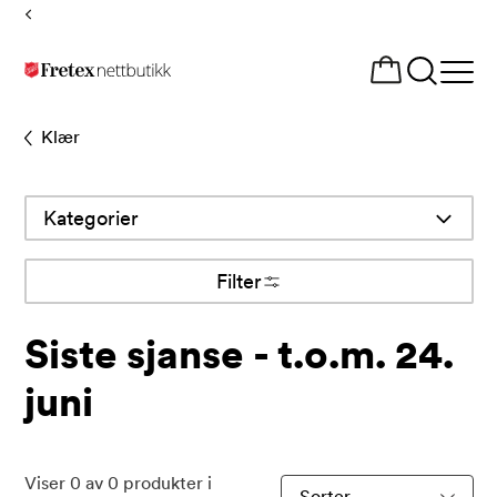
Tilbake
til
Åpne
forsiden
meny
Klær
Kategorier
Filter
Siste sjanse - t.o.m. 24.
juni
Viser
0
av
0
produkter i
Sorter