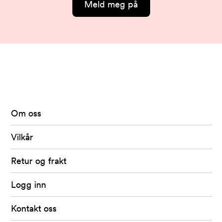
Meld meg på
Arkivet
-
levert
av
Om oss
Fretex
Vilkår
Retur og frakt
Logg inn
Kontakt oss