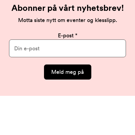
Abonner på vårt nyhetsbrev!
Motta siste nytt om eventer og klesslipp.
E-post
Meld meg på
Arkivet
-
levert