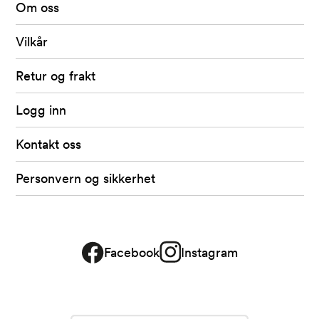
av
Om oss
Fretex
Vilkår
Retur og frakt
Logg inn
Kontakt oss
Personvern og sikkerhet
Facebook
Instagram