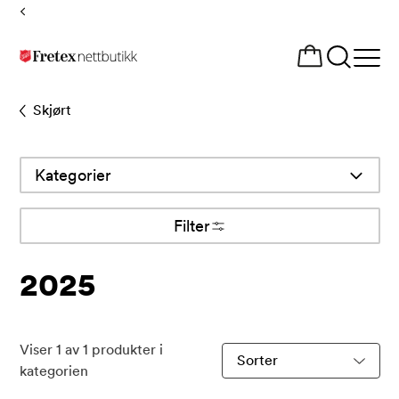
Tilbake
til
Åpne
forsiden
meny
Skjørt
Kategorier
Filter
2025
Viser
1
av
1
produkter i
Sorter
kategorien
produkter
etter