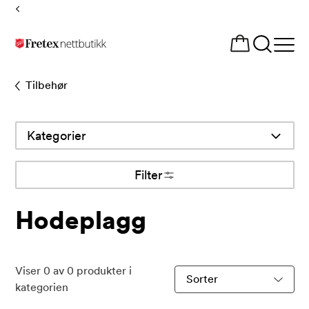
Tilbake
til
Åpne
forsiden
meny
Tilbehør
Kategorier
Filter
Hodeplagg
Viser
0
av
0
produkter i
Sorter
kategorien
produkter
etter