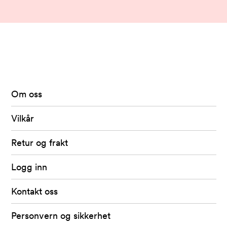
Arkivet
-
levert
av
Om oss
Fretex
Vilkår
Retur og frakt
Logg inn
Kontakt oss
Personvern og sikkerhet