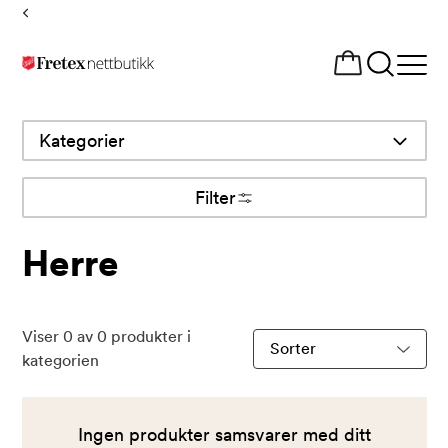
Tilbake
til
Åpne
forsiden
meny
Kategorier
Filter
Herre
Viser
0
av
0
produkter i
Sorter
kategorien
produkter
etter
Ingen produkter samsvarer med ditt