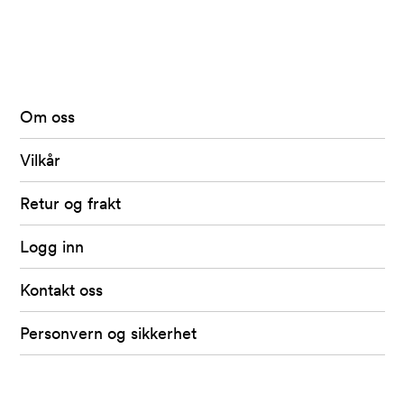
Arkivet
-
levert
av
Om oss
Fretex
Vilkår
Retur og frakt
Logg inn
Kontakt oss
Personvern og sikkerhet