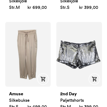
Silkekjole
Silkekjole
Str.
M
kr 699,00
Str.
S
kr 399,00
Kjøp
Kjøp
Amuse
2nd Day
Silkebukse
Paljettshorts
Str.
S
kr 499,00
Str.
M
kr 399,00