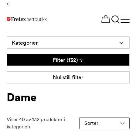
Tilbake
til
Åpne
forsiden
meny
Kategorier
Filter
(132)
Nullstill filter
Nullstill
filter
Dame
Viser
40
av
132
produkter i
Sorter
kategorien
produkter
etter