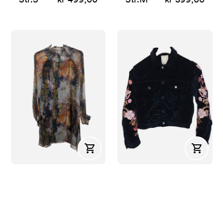
Kjøp
Kjøp
Farmhousedesign
Sandro
Silkekjole
Blå fløyelsjakke
Str.
S
kr 599,00
Str.
S
kr 699,00