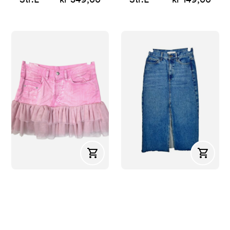
Kjøp
Kjøp
Diesel
Trend
Denimskjørt med tyll
Denimskjørt
Str.
M
kr 499,00
Str.
S
kr 299,00