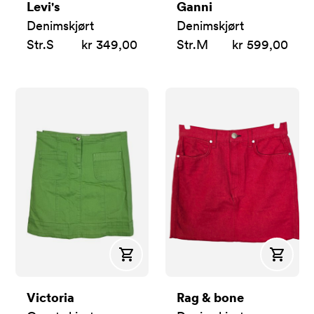
Levi's
Ganni
Denimskjørt
Denimskjørt
Str.
S
kr 349,00
Str.
M
kr 599,00
Kjøp
Kjøp
Victoria
Rag & bone