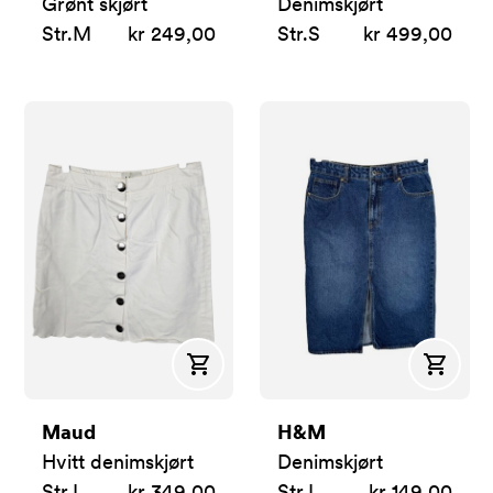
Grønt skjørt
Denimskjørt
Str.
M
kr 249,00
Str.
S
kr 499,00
Kjøp
Kjøp
Maud
H&M
Hvitt denimskjørt
Denimskjørt
Str.
L
kr 349,00
Str.
L
kr 149,00