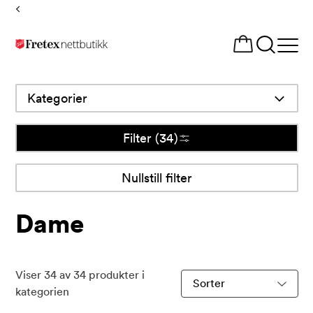
Tilbake
til
Åpne
forsiden
meny
Kategorier
Filter
(34)
Nullstill filter
Nullstill
filter
Dame
Viser
34
av
34
produkter i
Sorter
kategorien
produkter
etter