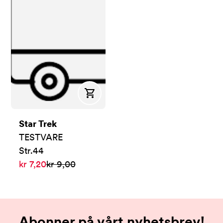
Kjøp
Star Trek
TESTVARE
Str.
44
Nå:
Før:
kr 7,20
kr 9,00
Abonner på vårt nyhetsbrev!