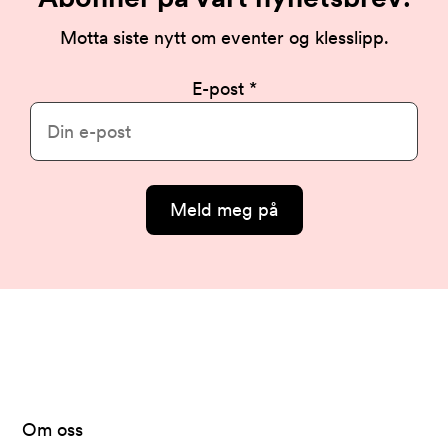
Motta siste nytt om eventer og klesslipp.
E-post
Meld meg på
Arkivet
-
levert
av
Om oss