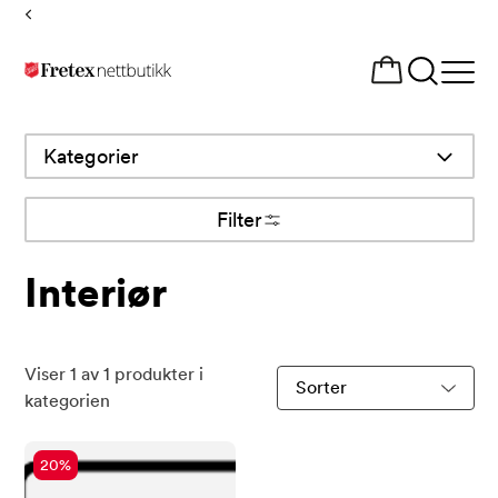
Tilbake
til
Åpne
forsiden
meny
Kategorier
Filter
Interiør
Viser
1
av
1
produkter i
Sorter
kategorien
produkter
etter
20
%