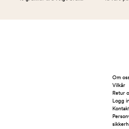
Arkivet
-
levert
av
Om os
Fretex
Vilkår
Retur o
Logg i
Kontak
Person
sikkerh