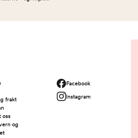
s
Facebook
Instagram
g frakt
nn
t oss
vern og
et