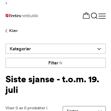
Tilbake
til
Åpne
forsiden
meny
Klær
Kategorier
Filter
Siste sjanse - t.o.m. 19.
juli
Viser
0
av
0
produkter i
Sorter