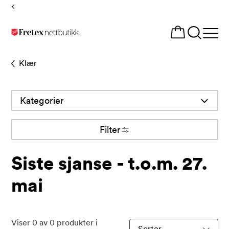
Tilbake
til
Åpne
forsiden
meny
Klær
Kategorier
Filter
Siste sjanse - t.o.m. 27.
mai
Viser
0
av
0
produkter i
Sorter