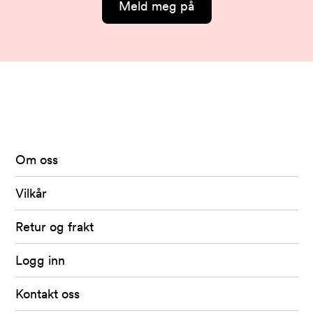
Meld meg på
Arkivet
-
levert
av
Om oss
Fretex
Vilkår
Retur og frakt
Logg inn
Kontakt oss