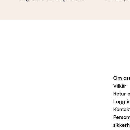
Arkivet
-
levert
av
Om os
Fretex
Vilkår
Retur o
Logg i
Kontak
Person
sikkerh