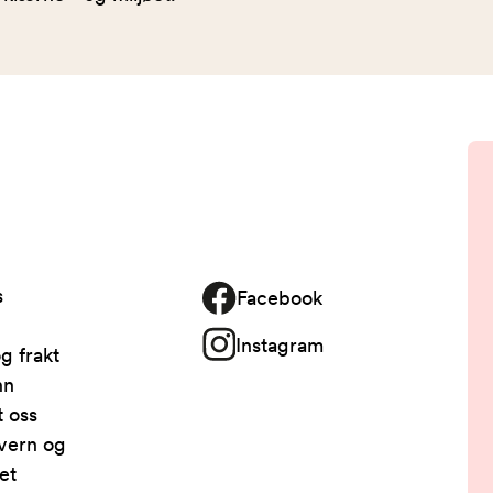
s
Facebook
Instagram
g frakt
nn
t oss
vern og
et