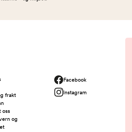
s
Facebook
Instagram
g frakt
nn
t oss
vern og
et