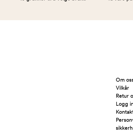
Arkivet
-
levert
av
Om os
Fretex
Vilkår
Retur o
Logg i
Kontak
Person
sikkerh