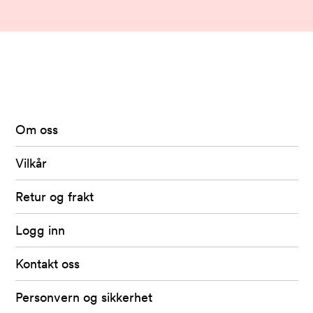
Arkivet
-
levert
av
Om oss
Fretex
Vilkår
Retur og frakt
Logg inn
Kontakt oss
Personvern og sikkerhet