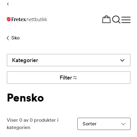
Tilbake
til
Åpne
forsiden
meny
Sko
Kategorier
Filter
Pensko
Viser
0
av
0
produkter i
Sorter
kategorien
produkter
etter