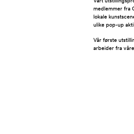
Vårt utstillings
medlemmer fra Gal
lokale kunstscene
ulike pop-up akti
Vår første utstil
arbeider fra vår