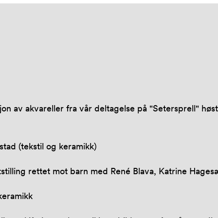
on av akvareller fra vår deltagelse på "Setersprell" høst
stad (tekstil og keramikk)
utstilling rettet mot barn med René Blava, Katrine Hages
 keramikk