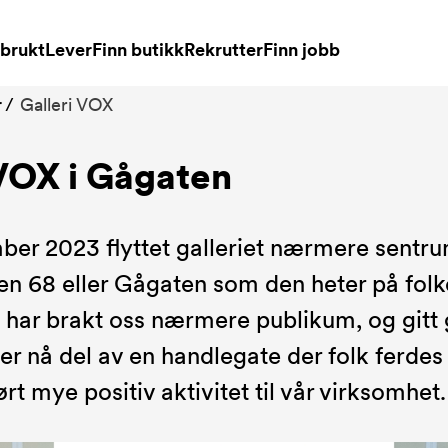
brukt
Lever
Finn butikk
Rekrutter
Finn jobb
r
Galleri VOX
 VOX i Gågaten
ber 2023 flyttet galleriet nærmere sentr
ten 68 eller Gågaten som den heter på fo
 har brakt oss nærmere publikum, og gitt 
 er nå del av en handlegate der folk ferdes 
ført mye positiv aktivitet til vår virksomhet.