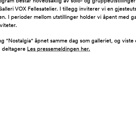
program består hovedsaklig av solo- og gruppeutstillinge
leri VOX Fellesatelier. I tillegg inviterer vi en gjesteuts
n. I perioder mellom utstillinger holder vi åpent med ga
viteter.
ling "Nostalgia" åpnet samme dag som galleriet, og viste 
e deltagere
Les pressemeldingen her.