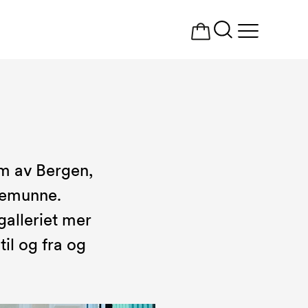
Åpne
meny
um av Bergen,
lkemunne.
galleriet mer
til og fra og