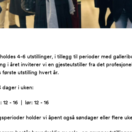
vholdes 4-6 utstillinger, i tillegg til perioder med galler
ng i året inviterer vi en gjesteutstiller fra det profesjonel
 første utstilling hvert år.
3 dager i uken:
: 12 - 16 | lør: 12 - 16
ingsperioder holder vi åpent også søndager eller flere uk