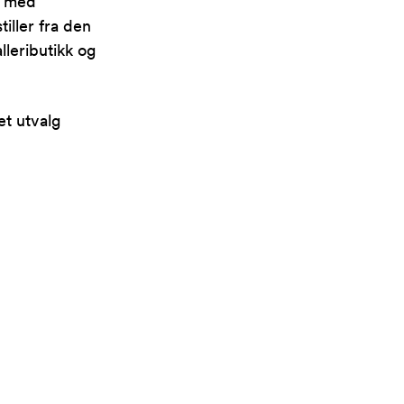
r med
tiller fra den
lleributikk og
et utvalg