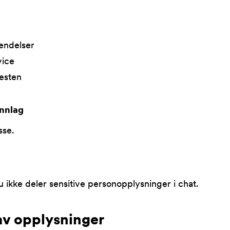
endelser
vice
esten
nnlag
sse.
u ikke deler sensitive personopplysninger i chat.
av opplysninger