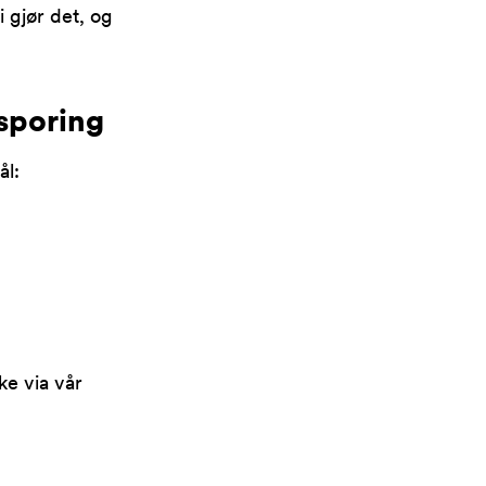
 gjør det, og
 sporing
ål:
ke via vår