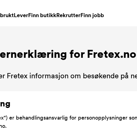
brukt
Lever
Finn butikk
Rekrutter
Finn jobb
ernerklæring for Fretex.no
er Fretex informasjon om besøkende på ne
ing
ex") er behandlingsansvarlig for personopplysninger som
no.