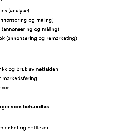
ics (analyse)
nnonsering og måling)
 (annonsering og måling)
k (annonsering og remarketing)
fikk og bruk av nettsiden
v markedsføring
nser
inger som behandles
m enhet og nettleser