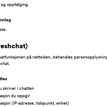
 og oppfølging
nnlag
sse.
reshchat)
hatfunksjonen på nettsiden, behandles personopplysni
chat.
dles
 skriver i chatten
asjon du oppgir
asjon (IP-adresse, tidspunkt, enhet)