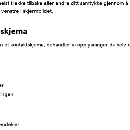
elst trekke tilbake eller endre ditt samtykke gjennom å 
l venstre i skjermbildet.
tskjema
n et kontaktskjema, behandler vi opplysninger du selv o
e
er
dingen
endelser