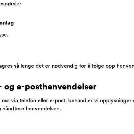
espørsler
nnlag
sse.
gres så lenge det er nødvendig for å følge opp henve
n- og e-posthenvendelser
 oss via telefon eller e-post, behandler vi opplysninger
å håndtere henvendelsen.