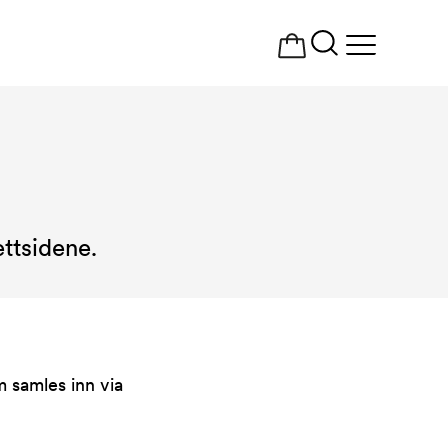
Åpne
meny
ttsidene.
 samles inn via