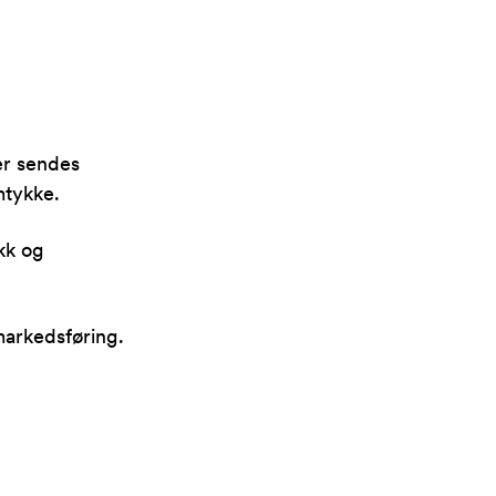
er sendes
mtykke.
kk og
markedsføring.