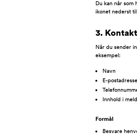
Du kan når som h
ikonet nederst ti
3. Kontak
Når du sender in
eksempel:
Navn
E-postadress
Telefonnumm
Innhold i mel
Formål
Besvare henv