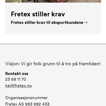
Fretex stiller krav
Fretex stiller krav til eksportkundene
Bunnområde
Fretex
Visjon: Vi gir folk grunn til å tro på framtiden!
Kontakt oss
23 68 11 70
hei@fretex.no
Organisasjonsnummer
Fretex AS 983 982 433