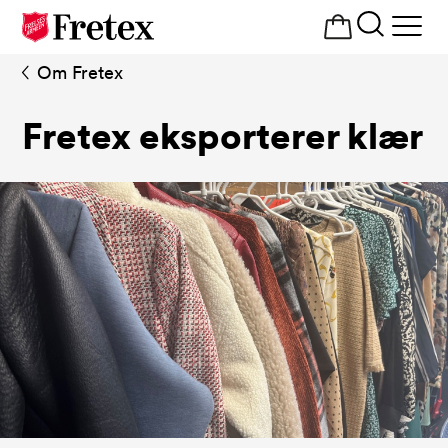
Åpne
meny
Om Fretex
Fretex eksporterer klær