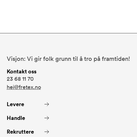
Bunnområde
Fretex
Visjon: Vi gir folk grunn til å tro på framtiden!
Kontakt oss
23 68 11 70
hei@fretex.no
Levere
Handle
Rekruttere