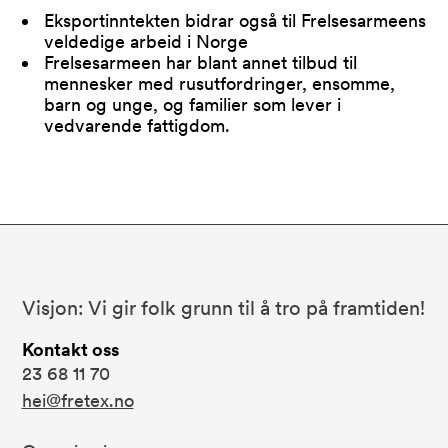
Eksportinntekten bidrar også til Frelsesarmeens
veldedige arbeid i Norge
Frelsesarmeen har blant annet tilbud til
mennesker med rusutfordringer, ensomme,
barn og unge, og familier som lever i
vedvarende fattigdom.
Bunnområde
Fretex
Visjon: Vi gir folk grunn til å tro på framtiden!
Kontakt oss
23 68 11 70
hei@fretex.no