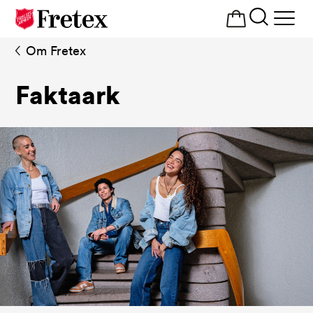
Åpne
meny
Om Fretex
Faktaark