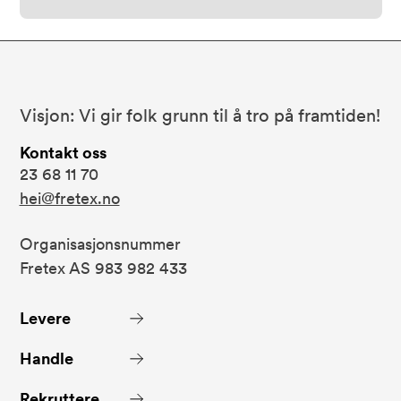
Bunnområde
Fretex
Visjon: Vi gir folk grunn til å tro på framtiden!
Kontakt oss
23 68 11 70
hei@fretex.no
Organisasjonsnummer
Fretex AS 983 982 433
Levere
Handle
Rekruttere