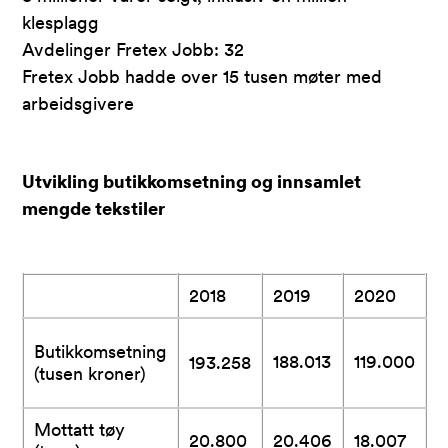
klesplagg
Avdelinger Fretex Jobb: 32
Fretex Jobb hadde over 15 tusen møter med
arbeidsgivere
Utvikling butikkomsetning og innsamlet
mengde tekstiler
2018
2019
2020
2
Butikkomsetning
188.013
119.000
1
193.258
(tusen kroner)
Mottatt tøy
20.800
20.406
18.007
1