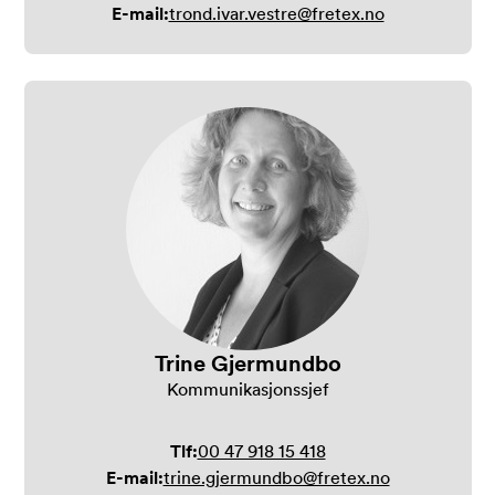
E-mail:
trond.ivar.vestre@fretex.no
Trine Gjermundbo
Kommunikasjonssjef
Tlf:
00 47 918 15 418
E-mail:
trine.gjermundbo@fretex.no