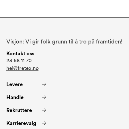
Bunnområde
Fretex
Visjon: Vi gir folk grunn til å tro på framtiden!
Kontakt oss
23 68 11 70
hei@fretex.no
Levere
Handle
Rekruttere
Karrierevalg