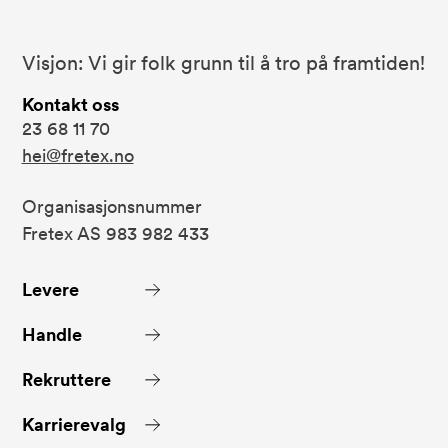
Bunnområde
Fretex
Visjon: Vi gir folk grunn til å tro på framtiden!
Kontakt oss
23 68 11 70
hei@fretex.no
Organisasjonsnummer
Fretex AS 983 982 433
Levere
Handle
Rekruttere
Karrierevalg