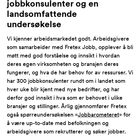
jobbkonsulenter og en
landsomfattende
undersøkelse
Vi
kjenner arbeidsmarkedet
godt.
Arbeidsgivere
som samarbeider med Fretex
Jobb
, opplever
å
bli
møtt med
god
forståelse og innsikt
i
hvordan
deres egen
virksomheten
og bransjen
deres
fungerer
,
og hva de
har behov for
av ressurser
.
Vi
har 300 jobbkonsulenter rundt om i landet som
hver uke blir kjent med nye bedrifter
, og har
derfor god innsikt i hva som er behovet i ulike
bransjer og stillinger. Årlig gjennomfører Fretex
også
spørreundersøkelsen «
Jobbarometeret
»
for
å være
up-to-date med
befolkningen og
arbeidsgivere
som rekrutterer og søker jobber
.