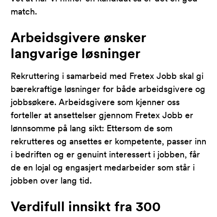
match.
Arbeidsgivere ønsker
langvarige løsninger
Rekruttering
i samarbeid med
Fretex
Jobb
skal
gi
bærekraftige
løsninger
for både arbeidsgivere og
jobbsøkere
.
Arbeidsgivere
som
kjenner oss
forteller at ansettelser gjennom Fretex
Jobb
er
lønnsomme på lang sikt
:
Ettersom
de som
rekrutteres
og ansettes
er kompetente, passer inn
i bedriften og
er genuint interessert
i
jobben, får
de en lojal
og engasjert
medarbeider som står i
jobb
en
over lang tid.
Verdifull innsikt fra 300