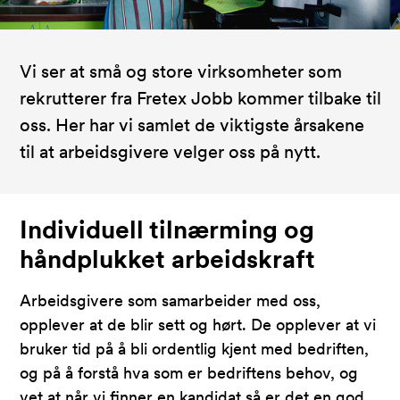
Vi ser at små og store virksomheter som
rekrutterer fra Fretex Jobb kommer tilbake til
oss. Her har vi samlet de viktigste årsakene
til at arbeidsgivere velger oss på nytt.
Individuell tilnærming og
håndplukket arbeidskraft
Arbeidsgivere som samarbeider med
oss
,
opplever
at de blir sett og hørt.
De
opplever
at
vi
bruker tid på å bli ordentlig kjent
med
bedriften,
og på å forstå
hva
som er bedriftens behov
, o
g
vet at
når vi finner
en kandidat
så
er
det
en
god