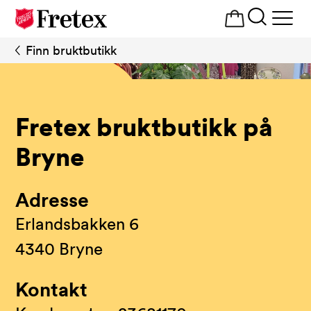
Åpne
meny
Finn bruktbutikk
Dameklær
Fretex bruktbutikk på
Bryne
Adresse
Erlandsbakken 6
4340 Bryne
Kontakt