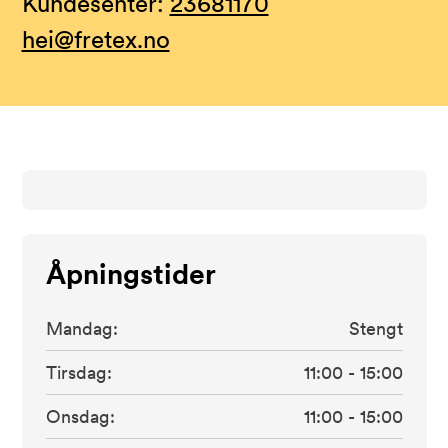
Kundesenter:
23681170
hei@fretex.no
Fretex Bryne bruktbutikk
Erlandsbakken 6
Åpningstider
Stengt
-
åpner
11:00
Få veibeskrivelse
Mandag:
Stengt
Tirsdag:
11:00
-
15:00
Onsdag:
11:00
-
15:00