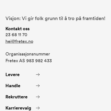
Bunnområde
Fretex
Visjon: Vi gir folk grunn til å tro på framtiden!
Kontakt oss
23 68 11 70
hei@fretex.no
Organisasjonsnummer
Fretex AS 983 982 433
Levere
Handle
Rekruttere
Karrierevalg