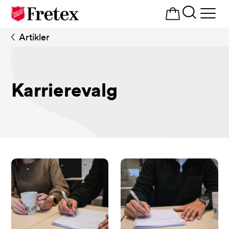
Åpne
meny
Artikler
Karrierevalg
Artikler