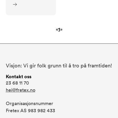
«
1
»
Bunnområde
Fretex
Visjon: Vi gir folk grunn til å tro på framtiden!
Kontakt oss
23 68 11 70
hei@fretex.no
Organisasjonsnummer
Fretex AS 983 982 433