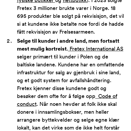
fysiske butikker
og
nettbutikk
). I 2023 solgte
Fretex 3 millioner brukte varer i Norge. 18
695 produkter ble solgt på rekvisisjon, det vil
si at kundene ikke betalte noe fordi de hadde
fått rekvisisjon av Frelsesarmeen.
Selge til kunder i andre land, men fortsatt
mest mulig kortreist
.
Fretex International AS
selger primært til kunder i Polen og de
baltiske landene. Kundene har en omfattende
infrastruktur for salg av gjenbruk i sine land,
og et godt system for avfallshåndtering.
Fretex kjenner disse kundene godt og
besøker dem ofte for å følge opp
Code of
conduct
. Når noen hevder at folk ikke skal
donere i innsamlingsbokser, men heller
arrangere byttekvelder og selge egne klær
lokalt, kan det virke som de ikke helt forstår