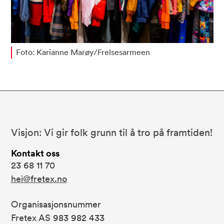
Foto: Karianne Marøy/Frelsesarmeen
Bunnområde
Fretex
Visjon: Vi gir folk grunn til å tro på framtiden!
Kontakt oss
23 68 11 70
hei@fretex.no
Organisasjonsnummer
Fretex AS 983 982 433