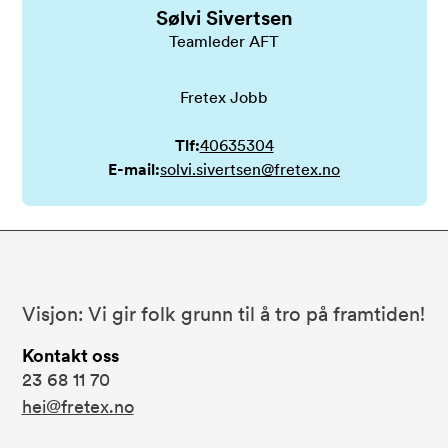
Sølvi Sivertsen
Teamleder AFT
Fretex Jobb
Tlf:
40635304
E-mail:
solvi.sivertsen@fretex.no
Bunnområde
Fretex
Visjon: Vi gir folk grunn til å tro på framtiden!
Kontakt oss
23 68 11 70
hei@fretex.no