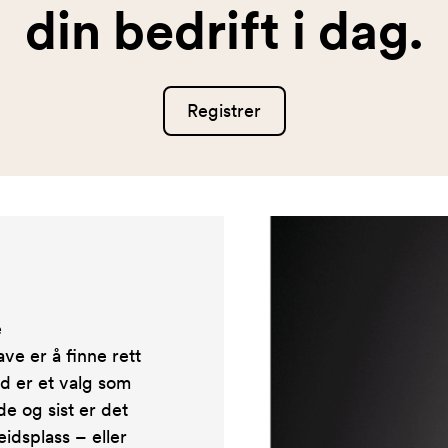
din bedrift i dag.
Registrer
e
ve er å finne rett
ld er et valg som
de og sist er det
eidsplass – eller