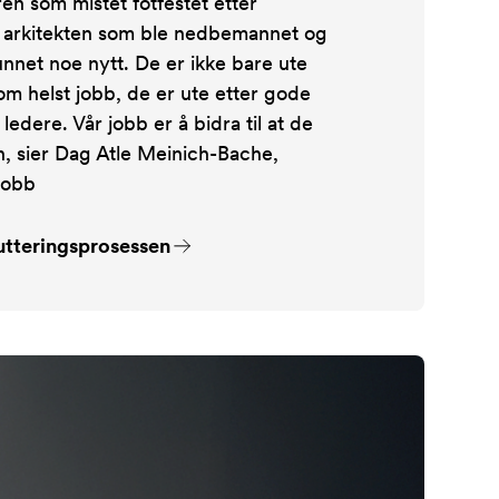
ren som mistet fotfestet etter
r arkitekten som ble nedbemannet og
funnet noe nytt. De er ikke bare ute
om helst jobb, de er ute etter gode
ledere. Vår jobb er å bidra til at de
ch, sier Dag Atle Meinich-Bache,
Jobb
rutteringsprosessen