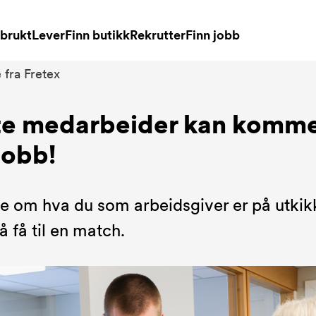
brukt
Lever
Finn butikk
Rekrutter
Finn jobb
fra Fretex
te medarbeider kan komme
Jobb!
oe om hva du som arbeidsgiver er på utkikk
 å få til en match.