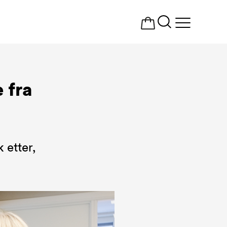
Åpne
meny
 fra
 etter,