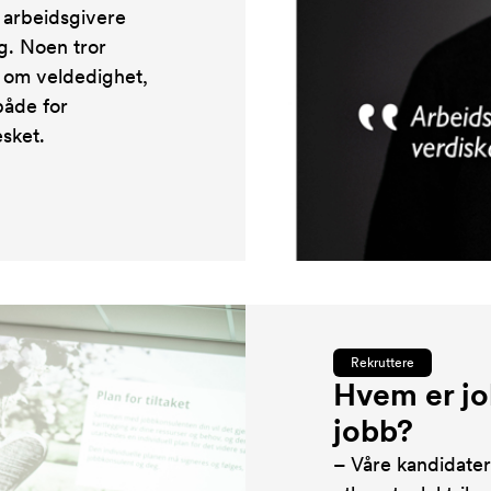
e arbeidsgivere
g. Noen tror
r om veldedighet,
både for
sket.
Rekruttere
Hvem er jo
jobb?
– Våre kandidate